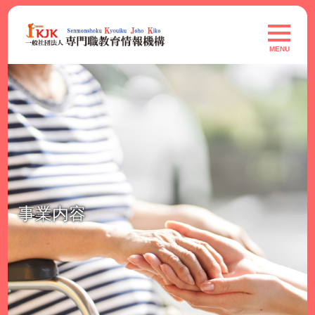
Skip
to
toggle
navigat
content
MENU
事業内容