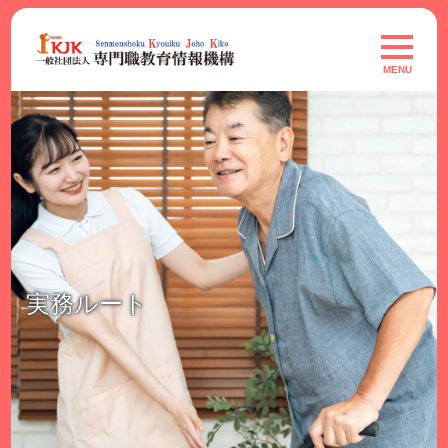
Skip
to
toggle
navigat
content
MENU
実務ルート