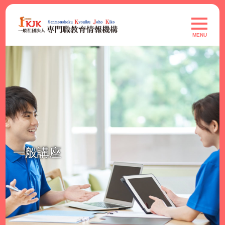
Skip
to
toggle
navigat
content
MENU
一般講座