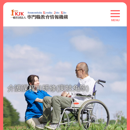
Skip
to
toggle
navigat
content
MENU
介護課程Ⅲ研修(実技免除)