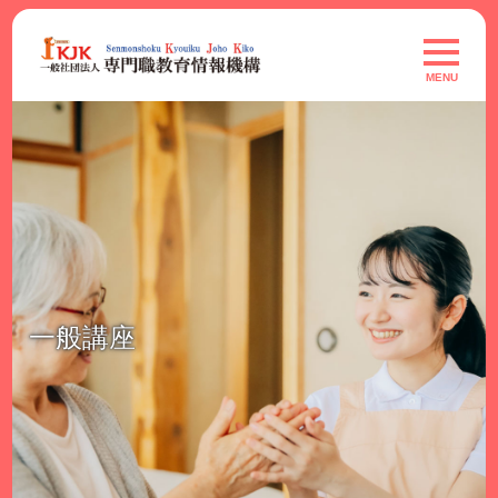
Skip
to
toggle
navigat
content
MENU
一般講座