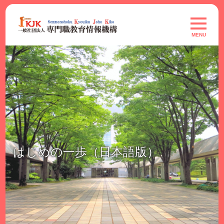
Skip
to
toggle
navigat
content
MENU
はじめの一歩（日本語版）