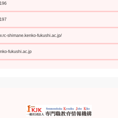
196
197
w.rc-shimane.kenko-fukushi.ac.jp/
nko-fukushi.ac.jp