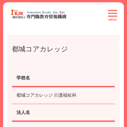
Skip
to
toggle
navigat
content
MENU
都城コアカレッジ
学校名
都城コアカレッジ 介護福祉科
法人名