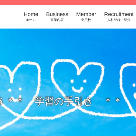
Home
Business
Member
Recruitment
ホーム
事業内容
会員校
人材登録・紹介
26 ＊＊ 学習の手引き ＊＊