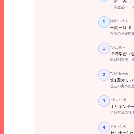
一問一答 Ⅰ
日常生活ベース
随時〜7月末
D
一問一答 Ⅱ
介護の基礎問
7月上旬〜
1
準備学習（合
教材到着後、
7月中旬〜末
2
第1回オリジ
現在の実力把
7月末〜8月
3
オリエンテー
学習方法の説
９月〜10月
4
セミナー①〜