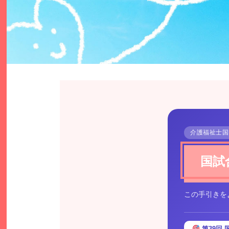
介護福祉士国
国試
この手引きを
第39回 