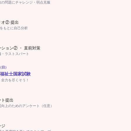
数の問題にチャレンジ・弱点克服
オ② 提出
果をもとに自己分析
ション② ・ 直前対策
備・ラストスパート
日（日）
護福祉士国家試験
！全力を尽くそう！
ート提出
質向上のためのアンケート（任意）
ンジ