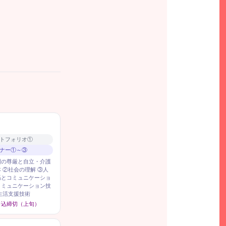
トフォリオ①
ナー①～③
間の尊厳と自立・介護
本 ②社会の理解
③人
係とコミュニケーショ
コミュニケーション技
生活支援技術
申込締切（上旬）