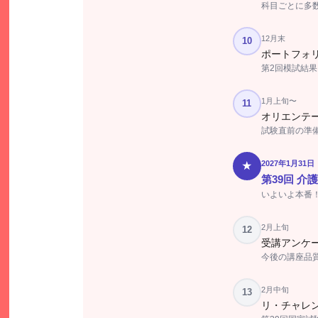
科目ごとに多
12月末
10
ポートフォリ
第2回模試結
1月上旬〜
11
オリエンテー
試験直前の準
2027年1月31
★
第39回 介
いよいよ本番
2月上旬
12
受講アンケ
今後の講座品
2月中旬
13
リ・チャレ