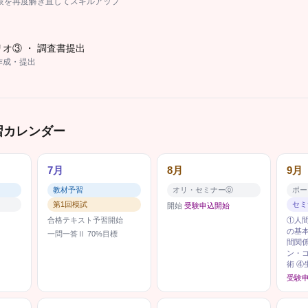
試験を再度解き直してスキルアップ
オ③ ・ 調査書提出
作成・提出
習カレンダー
7月
8月
9月
教材予習
オリ・セミナー⓪
ポー
第1回模試
セミ
開始
受験申込開始
合格テキスト予習開始
①人
の基
一問一答Ⅱ 70%目標
間関
ン・
術 ④
受験