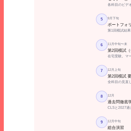
各科目のビデオ
9月下旬
5
ポートフォリ
第1回模試結
11月中旬〜末
6
第2回模試
在宅受験。マ
12月上旬
7
第2回模試 
全科目の見直し
12月
8
過去問徹底
CLSと202
12月中旬
9
総合演習