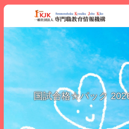
Skip
to
content
国試合格☆パック 20