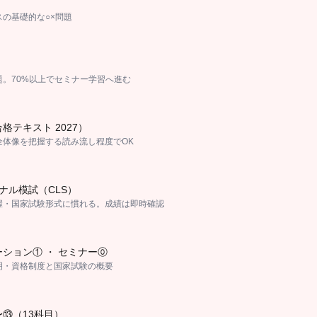
の基礎的な○×問題
題。70%以上でセミナー学習へ進む
格テキスト 2027）
全体像を把握する読み流し程度でOK
ナル模試（CLS）
握・国家試験形式に慣れる。成績は即時確認
ション① ・ セミナー⓪
明・資格制度と国家試験の概要
⑬（13科目）