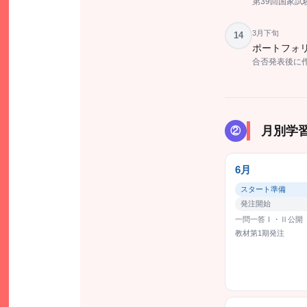
第39回国家
3月下旬
14
ポートフォリ
合否発表後に
月別学
②
6月
スタート準備
発注開始
一問一答Ⅰ・Ⅱ公開
教材第1期発注