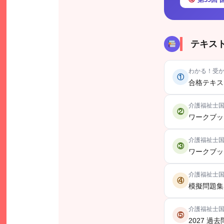
テキス
わかる！受か
①
合格テキスト
介護福祉士国
②
ワークブック
介護福祉士国
③
ワークブック
介護福祉士国家
④
模擬問題集 
介護福祉士国
⑤
2027 過