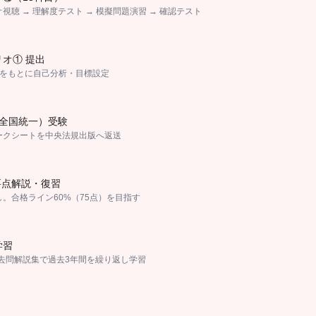
視聴 → 理解度テスト → 模擬問題演習 → 確認テスト
オ① 提出
果をもとに自己分析・目標設定
（全国統一）受験
ークシートを中央法規出版へ返送
要点解説・復習
。合格ライン60%（75点）を目指す
学習
7過去問解説集で過去3年間を繰り返し学習