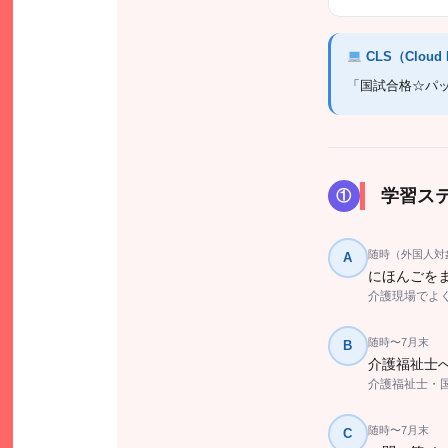
CLS（Cloud 
「国試合格☆パッ
学習ス
①
随時（外国人対
A
にほんごを
介護現場でよ
随時〜7月末
B
介護福祉士
介護福祉士・
随時〜7月末
C