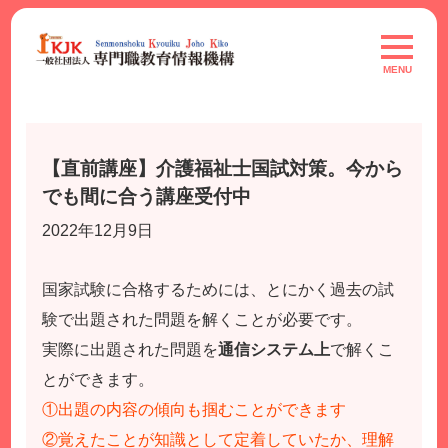
Skip
to
toggle
navigat
content
MENU
【直前講座】介護福祉士国試対策。今から
でも間に合う講座受付中
2022年12月9日
国家試験に合格するためには、とにかく過去の試
験で出題された問題を解くことが必要です。
実際に出題された問題を
通信システム上
で解くこ
とができます。
①出題の内容の傾向も掴むことができます
②覚えたことが知識として定着していたか、理解