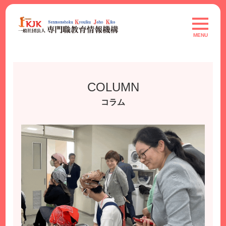
Skip
to
toggle
navigat
content
MENU
COLUMN
コラム