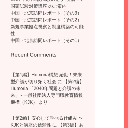
国家試験対策講座 のご案内
中国・北京訪問レポート（その3）
中国・北京訪問レポート（その2）
新規事業拠点視察と制度構築の可能
性
中国・北京訪問レポート（その1）
Recent Comments
【第1編】Humoria構想 始動！未来
型介護が切り拓く社会
に
【第2編】
Humoria 「2040年問題と介護の未
来」 - 一般社団法人専門職教育情報
機構（KJK）
より
【第2編】安心して学べる仕組み 〜
KJKと講座の信頼性
に
【第3編】あ