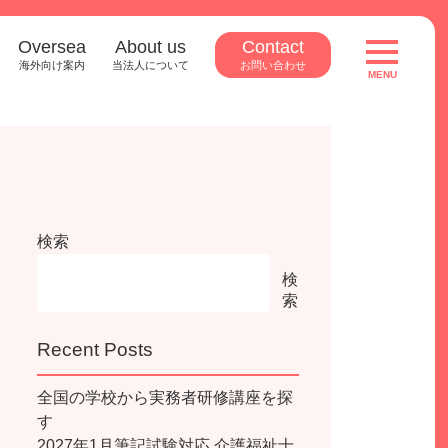
Oversea
About us
Contact
toggle
navigatio
海外向け案内
当法人について
お問い合わせ
MENU
検索
検
索
Recent Posts
全国の学校から実務者研修講座を探
す
2027年1月筆記試験対応 介護福祉士