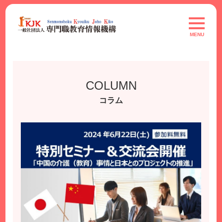
Skip
to
toggle
navigat
content
MENU
COLUMN
コラム