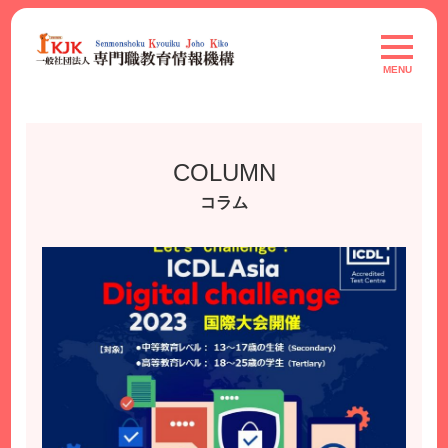
Skip
to
toggle
navigat
content
MENU
COLUMN
コラム