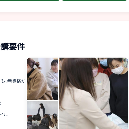
受講要件
も、無資格か
能
イル