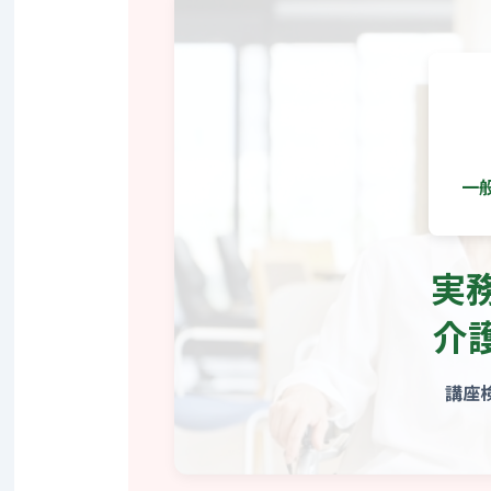
一
実
介
講座