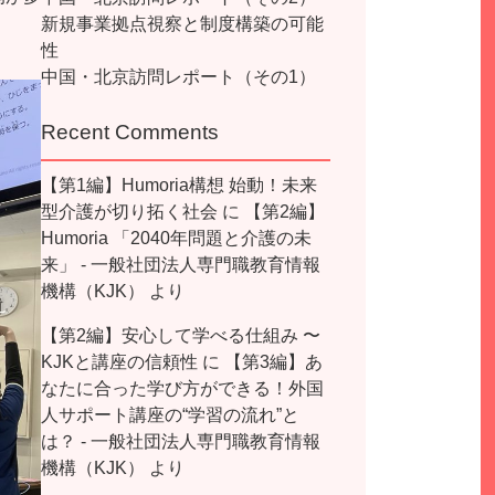
新規事業拠点視察と制度構築の可能
性
中国・北京訪問レポート（その1）
Recent Comments
【第1編】Humoria構想 始動！未来
型介護が切り拓く社会
に
【第2編】
Humoria 「2040年問題と介護の未
来」 - 一般社団法人専門職教育情報
機構（KJK）
より
【第2編】安心して学べる仕組み 〜
KJKと講座の信頼性
に
【第3編】あ
なたに合った学び方ができる！外国
人サポート講座の“学習の流れ”と
は？ - 一般社団法人専門職教育情報
機構（KJK）
より