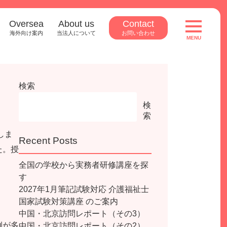
Oversea
About us
Contact
toggle
navigatio
海外向け案内
当法人について
お問い合わせ
MENU
検索
検
索
しま
Recent Posts
た。授
」
全国の学校から実務者研修講座を探
す
2027年1月筆記試験対応 介護福祉士
国家試験対策講座 のご案内
中国・北京訪問レポート（その3）
例が多
中国・北京訪問レポート（その2）