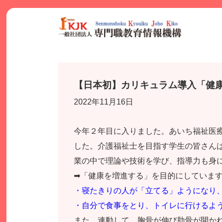
Skip
to
content
【日本初】カリキュラム導入「健
2022年11月16日
今年２年目に入りました。あいち福祉医
した。介護福祉士を目指す学生の皆さん
業の中で理論や技術を学び、指導力も身
➡「健康を増進する」を目的にしていま
・寝たきりの人が「立てる」ようになり
・自分で食事をとり、トイレに行けるよ
また、連動して、胸骨が伸び肋骨が開か