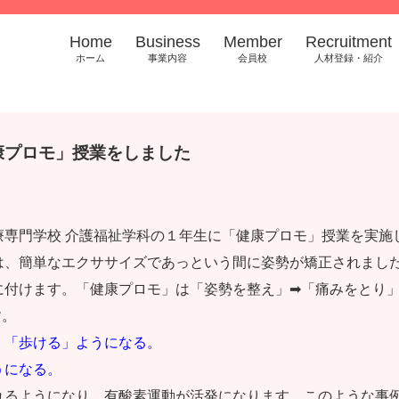
Home
Business
Member
Recruitment
ホーム
事業内容
会員校
人材登録・紹介
康プロモ」授業をしました
療専門学校 介護福祉学科の１年生に「健康プロモ」授業を実施
は、簡単なエクササイズであっという間に姿勢が矯正されまし
に付けます。「健康プロモ」は「姿勢を整え」➡「痛みをとり
す。
、「歩ける」ようになる。
うになる。
れるようになり、有酸素運動が活発になります。このような事