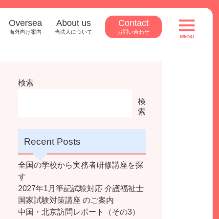
Oversea
About us
Contact
toggle
navigatio
海外向け案内
当法人について
お問い合わせ
MENU
検索
検
索
Recent Posts
全国の学校から実務者研修講座を探
す
2027年1月筆記試験対応 介護福祉士
国家試験対策講座 のご案内
中国・北京訪問レポート（その3）