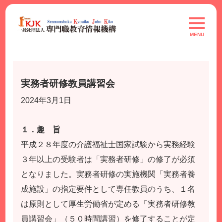
Skip
to
toggle
navigat
content
MENU
実務者研修教員講習会
2024年3月1日
１．趣 旨
平成２８年度の介護福祉士国家試験から実務経験
３年以上の受験者は「実務者研修」の修了が必須
となりました。実務者研修の実施機関「実務者養
成施設」の指定要件として専任教員のうち、１名
は原則として厚生労働省が定める「実務者研修教
員講習会」（５０時間講習）を修了することが定