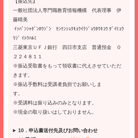
【振込先】
一般社団法人専門職教育情報機構 代表理事 伊
藤晴美
ｲｯﾊﾟﾝｼｬﾀﾞﾝﾎｳｼﾞﾝ ｾﾝﾓﾝｼｮｸｷｮｳｲｸｼﾞｮｳﾎｳｷｺｳ ﾀﾞｲﾋｮｳ
ﾘｼﾞ ｲﾄｳﾊﾙﾐ
三菱東京ＵＦＪ銀行 四日市支店 普通預金 ０
２２４８１１
※振込受取書をもって領収書に代えさせていただ
きます。
※振込手数料は受講者負担でお願いしま
す。
※受講料は振り込みのみとなります。
※現金の取り扱いはしておりません。
10
．申込書送付先及びお問い合わせ