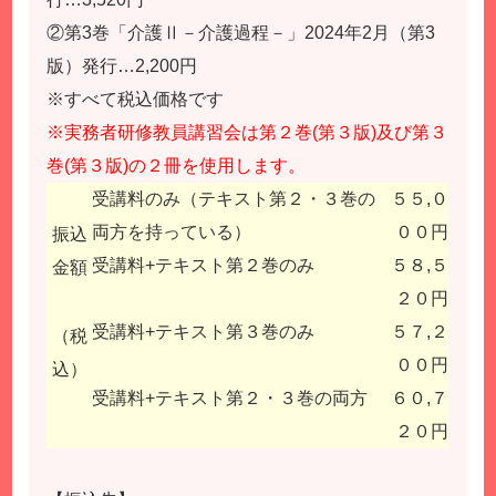
②第3巻「介護Ⅱ－介護過程－」2024年2月（第3
版）発行…2,200円
※すべて税込価格です
※実務者研修教員講習会は第２巻(第３版)及び第３
巻(第３版)の２冊を使用します。
受講料のみ（テキスト第２・３巻の
５５,０
両方を持っている）
００円
振込
受講料+テキスト第２巻のみ
５８,５
金額
２０円
受講料+テキスト第３巻のみ
５７,２
（税
００円
込）
受講料+テキスト第２・３巻の両方
６０,７
２０円