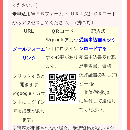
ください。）
◆申込用ＷＥＢフォーム ： ＵＲＬ又はＱＲコード
からアクセスしてください。（携帯可）
URL
ＱＲコード
記入式
※googleアカウ
受講申込書をダウ
ントにログイン
ンロードする
メールフォーム
する必要があり
受講申込書及び職
リンク
ます。
歴申告書、資格・
免許証書の写し(コ
クリックすると
ピー)を
開きます
「
info@k-jk.jp
」
※googleアカウ
に添付して送信し
ントにログイン
てください。
する必要があり
ます。
※講座が開催されない場合、受講資格がない場合