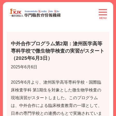
Skip
to
toggle
navigat
content
MENU
中外合作プログラム第2期：滄州医学高等
専科学校で微生物学検査の実習がスタート
（2025年6月3日）
2025年6月6日
2025年6月より、滄州医学高等専科学校・国際臨
床検査学科 第1期生を対象とした微生物学検査の
現地演習がスタートしました。このプログラム
は、中外合作による臨床検査教育の一環として、
日本の専門学校との連携のもとで実施されていま