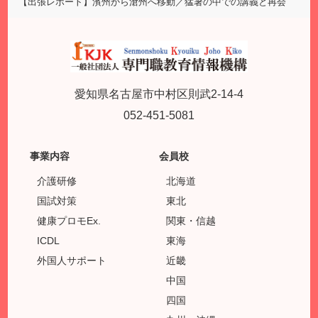
【出張レポート】濱州から滄州へ移動／猛暑の中での講義と再会
愛知県名古屋市中村区則武2-14-4
052-451-5081
事業内容
会員校
介護研修
北海道
国試対策
東北
健康プロモEx.
関東・信越
ICDL
東海
外国人サポート
近畿
中国
四国