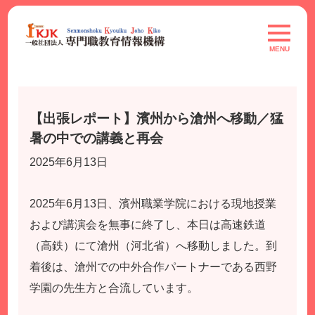
Skip
to
toggle
navigat
content
MENU
【出張レポート】濱州から滄州へ移動／猛
暑の中での講義と再会
2025年6月13日
2025年6月13日、濱州職業学院における現地授業
および講演会を無事に終了し、本日は高速鉄道
（高鉄）にて滄州（河北省）へ移動しました。到
着後は、滄州での中外合作パートナーである西野
学園の先生方と合流しています。