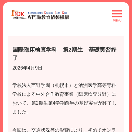
Skip
to
toggle
navigat
content
MENU
国際臨床検査学科 第2期生 基礎実習終
了
2026年4月9日
学校法人西野学園（札幌市）と滄洲医学高等専科
学校による中外合作教育事業（臨床検査分野）に
おいて、第2期生第4学期前半の基礎実習が終了し
ました。
今回は、交通状況等の影響により、初めてオンラ