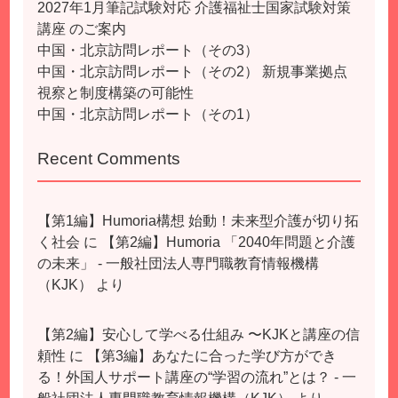
2027年1月筆記試験対応 介護福祉士国家試験対策
講座 のご案内
中国・北京訪問レポート（その3）
中国・北京訪問レポート（その2） 新規事業拠点
視察と制度構築の可能性
中国・北京訪問レポート（その1）
Recent Comments
【第1編】Humoria構想 始動！未来型介護が切り拓
く社会
に
【第2編】Humoria 「2040年問題と介護
の未来」 - 一般社団法人専門職教育情報機構
（KJK）
より
【第2編】安心して学べる仕組み 〜KJKと講座の信
頼性
に
【第3編】あなたに合った学び方ができ
る！外国人サポート講座の“学習の流れ”とは？ - 一