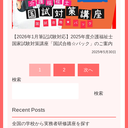
【2026年1月筆記試験対応】2025年度介護福祉士
国家試験対策講座「国試合格☆パック」のご案内
2025年5月30日
投
1
2
次へ
稿
検索
の
ペ
検索
ー
ジ
送
Recent Posts
り
全国の学校から実務者研修講座を探す