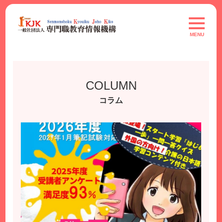
Skip
to
toggle
navigat
content
MENU
COLUMN
コラム