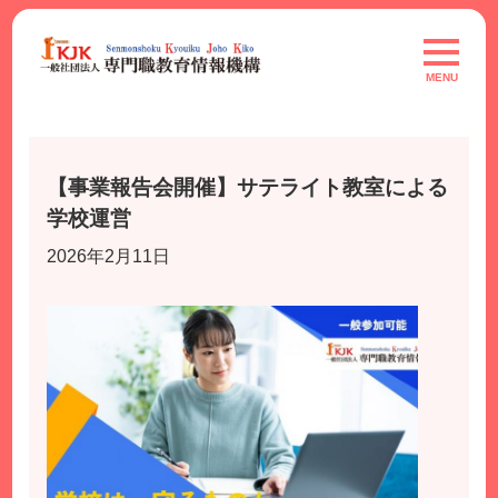
Skip
to
toggle
navigat
content
MENU
【事業報告会開催】サテライト教室による
学校運営
2026年2月11日