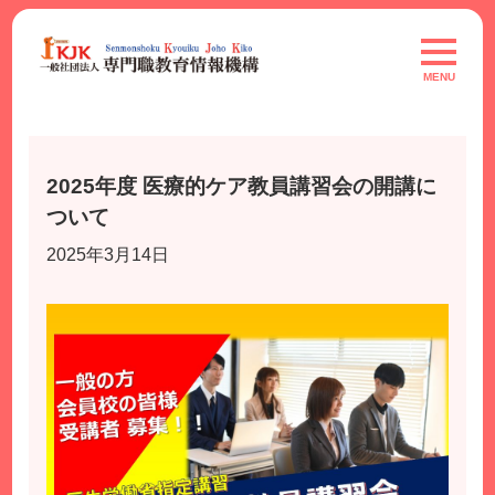
Skip
to
toggle
navigat
content
MENU
2025年度 医療的ケア教員講習会の開講に
ついて
2025年3月14日