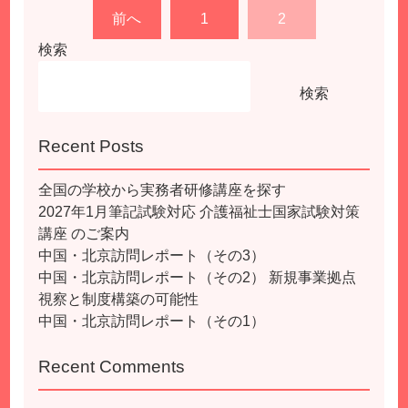
投
前へ
1
2
稿
検索
の
ペ
検索
ー
ジ
送
Recent Posts
り
全国の学校から実務者研修講座を探す
2027年1月筆記試験対応 介護福祉士国家試験対策
講座 のご案内
中国・北京訪問レポート（その3）
中国・北京訪問レポート（その2） 新規事業拠点
視察と制度構築の可能性
中国・北京訪問レポート（その1）
Recent Comments