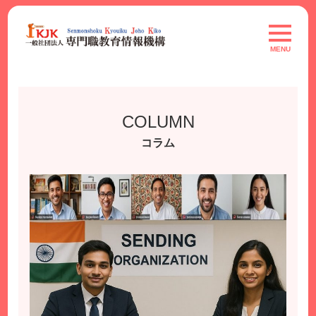
Skip
to
toggle
navigat
content
MENU
COLUMN
コラム