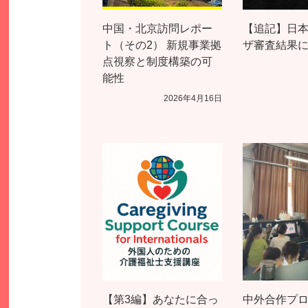
中国・北京訪問レポー
【追記】日
ト（その2） 新規事業拠
ザ審査結果
点視察と制度構築の可
能性
2026年4月16日
【第3編】あなたに合っ
中外合作プロ