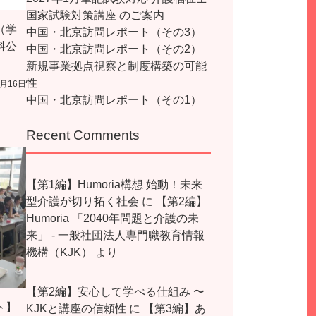
国家試験対策講座 のご案内
（学
中国・北京訪問レポート（その3）
料公
中国・北京訪問レポート（その2）
新規事業拠点視察と制度構築の可能
性
7月16日
中国・北京訪問レポート（その1）
Recent Comments
【第1編】Humoria構想 始動！未来
型介護が切り拓く社会
に
【第2編】
Humoria 「2040年問題と介護の未
来」 - 一般社団法人専門職教育情報
機構（KJK）
より
【第2編】安心して学べる仕組み 〜
ト】
KJKと講座の信頼性
に
【第3編】あ