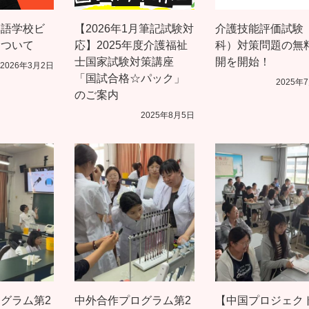
本語学校ビ
【2026年1月筆記試験対
介護技能評価試験
について
応】2025年度介護福祉
科）対策問題の無
士国家試験対策講座
開を開始！
2026年3月2日
「国試合格☆パック」
2025年
のご案内
2025年8月5日
グラム第2
中外合作プログラム第2
【中国プロジェク