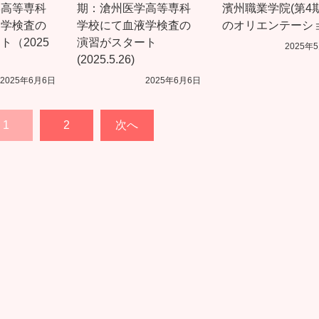
学高等専科
期：滄州医学高等専科
濱州職業学院(第4期
物学検査の
学校にて血液学検査の
のオリエンテーシ
ト（2025
演習がスタート
2025年
(2025.5.26)
2025年6月6日
2025年6月6日
1
2
次へ