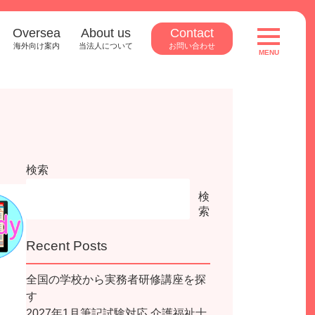
Oversea
About us
Contact
toggle
navigatio
海外向け案内
当法人について
お問い合わせ
MENU
検索
検
索
Recent Posts
全国の学校から実務者研修講座を探
す
2027年1月筆記試験対応 介護福祉士