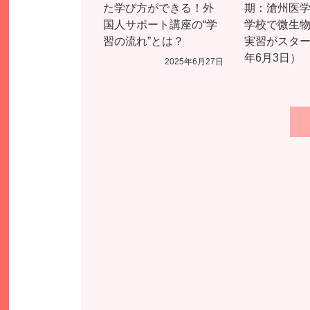
た学び方ができる！外
期：滄州医
国人サポート講座の“学
学校で微生
習の流れ”とは？
実習がスター
年6月3日）
2025年6月27日
投
稿
の
ペ
ー
ジ
送
り