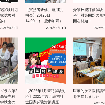
筆記試験対応
【実務者研修／運用説
介護技能評価試験
国家試験対
明会】2月26日
科）対策問題の無
案内
14:00~（一般参加可）
開を開始！
2026年5月8日
2026年2月11日
2025年
グラム第2
【2026年1月筆記試験対
医療的ケア教員講
学高等専科
応】2025年度介護福祉
を開催しました
液学検査の
士国家試験対策講座
2025年