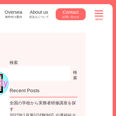
Oversea
About us
Contact
toggle
navigatio
海外向け案内
当法人について
お問い合わせ
MENU
検索
検
索
Recent Posts
全国の学校から実務者研修講座を探
す
2027年1月筆記試験対応 介護福祉士