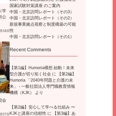
国家試験対策講座 のご案内
（学
中国・北京訪問レポート（その3）
料公
中国・北京訪問レポート（その2）
新規事業拠点視察と制度構築の可能
性
7月16日
中国・北京訪問レポート（その1）
Recent Comments
【第1編】Humoria構想 始動！未来
型介護が切り拓く社会
に
【第2編】
Humoria 「2040年問題と介護の未
来」 - 一般社団法人専門職教育情報
機構（KJK）
より
習会
【第2編】安心して学べる仕組み 〜
KJKと講座の信頼性
に
【第3編】あ
4月27日