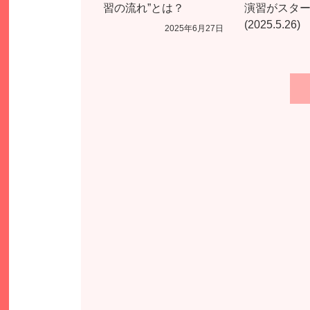
習の流れ”とは？
演習がスタ
(2025.5.26)
2025年6月27日
投
稿
の
ペ
ー
ジ
送
り