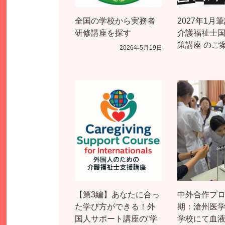
全国の学校から実務者
2027年1月
研修講座を探す
介護福祉士
策講座 のご
2026年5月19日
【第3編】あなたに合っ
中外合作プロ
た学び方ができる！外
期：滄州医
国人サポート講座の“学
学校にて血