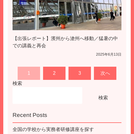
【出張レポート】濱州から滄州へ移動／猛暑の中
での講義と再会
2025年6月13日
投
1
2
3
次へ
稿
検索
の
ペ
検索
ー
ジ
送
Recent Posts
り
全国の学校から実務者研修講座を探す