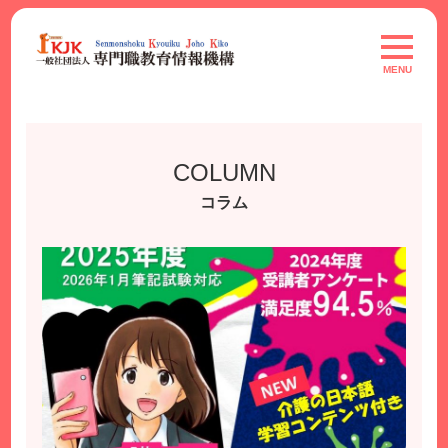
Skip
to
toggle
navigat
content
MENU
COLUMN
コラム