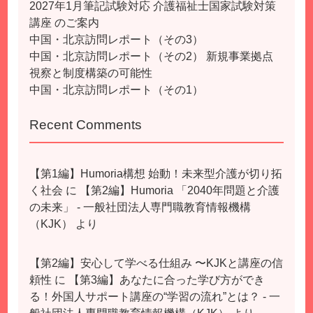
2027年1月筆記試験対応 介護福祉士国家試験対策
講座 のご案内
中国・北京訪問レポート（その3）
中国・北京訪問レポート（その2） 新規事業拠点
視察と制度構築の可能性
中国・北京訪問レポート（その1）
Recent Comments
【第1編】Humoria構想 始動！未来型介護が切り拓
く社会
に
【第2編】Humoria 「2040年問題と介護
の未来」 - 一般社団法人専門職教育情報機構
（KJK）
より
【第2編】安心して学べる仕組み 〜KJKと講座の信
頼性
に
【第3編】あなたに合った学び方ができ
る！外国人サポート講座の“学習の流れ”とは？ - 一